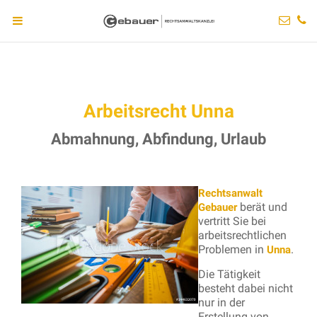
Arbeitsrecht Unna
Abmahnung, Abfindung, Urlaub
Rechtsanwalt
berät und
Gebauer
vertritt Sie bei
arbeitsrechtlichen
Problemen in
.
Unna
Die Tätigkeit
besteht dabei nicht
nur in der
Erstellung von